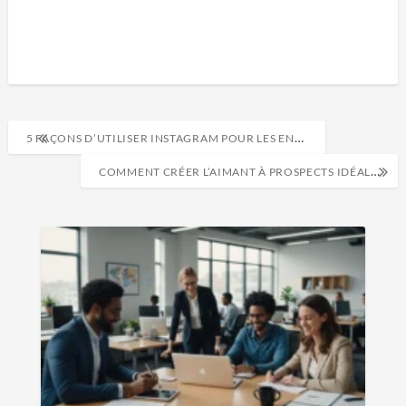
5 FAÇONS D’UTILISER INSTAGRAM POUR LES ENTREPRISES ET DE RENFORCER VOTRE PRÉSENCE SUR LES MÉDIAS SOCIAUX
COMMENT CRÉER L’AIMANT À PROSPECTS IDÉAL POUR VENDRE VOTRE COURS ?