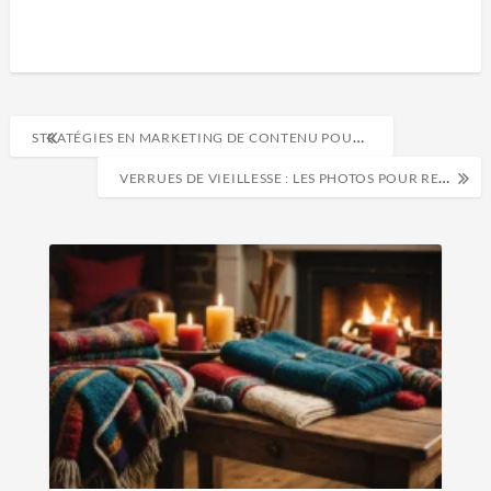
STRATÉGIES EN MARKETING DE CONTENU POUR PME : BOOSTEZ VOTRE IMPACT DIGITAL
VERRUES DE VIEILLESSE : LES PHOTOS POUR RECONNAÎTRE ET DIFFÉRENCIER LES LÉSIONS