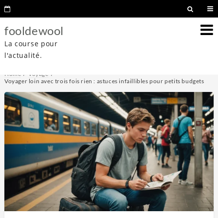
fooldewool
La course pour
l'actualité.
Home
Voyage
Voyager loin avec trois fois rien : astuces infaillibles pour petits budgets