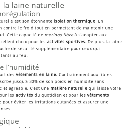
la laine naturelle
morégulation
turelle est son étonnante
isolation thermique
. En
on contre le froid tout en permettant de maintenir une
d. Cette capacité de
merinos fibre
à s’adapter aux
xcellent choix pour les
activités sportives
. De plus, la laine
couche de sécurité supplémentaire pour ceux qui
tants au feu.
e l’humidité
fort des
vêtements en laine
. Contrairement aux fibres
bsorbe jusqu’à 30% de son poids en humidité sans
ec et agréable. C’est une
matière naturelle
qui laisse votre
our les
activités
du quotidien et pour les
vêtements
le pour éviter les irritations cutanées et assurer une
enses.
ogique