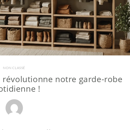
NON CLASSÉ
e révolutionne notre garde-robe
otidienne !