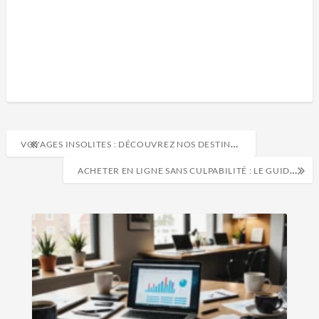
VOYAGES INSOLITES : DÉCOUVREZ NOS DESTINATIONS DE RÊVE INATTENDUES
ACHETER EN LIGNE SANS CULPABILITÉ : LE GUIDE DU SHOPPING DURABLE