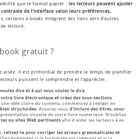
ibilité que le format papier :
les lecteurs peuvent ajuster
e contraste de l’interface selon leurs préférences,
s, certains e-books intègrent des liens vers d’autres
 de lecture.
book gratuit ?
 aisée. Il est primordial de prendre le temps de planifier
lecteurs puissent le comprendre et l’apprécier.
oulez dire et à qui vous voulez le dire
.
 votre livre électronique et créez des sous-sections
z une idée claire du contenu, commencez à rédiger en
 bien structurées
. Assurez-vous
d’inclure des titres, sous-
présentation visuelle de votre livre numérique. N’oubliez
icles ou sites Web pertinents
afin d’aider les lecteurs à en
é,
relisez-le pour corriger les erreurs grammaticales et
rifiez également si le formatage est cohérent et si la